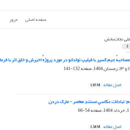
صفحه اصلی
مرور
لی نجات‌بخش
2
صاحبهٔ جیم کسپر با فیلیپ تولدانو در مورد پروژهٔ اخیرش و خلق اثر با فرما
132-141
اصل مقاله
1.05 M
 تبادلات عکاسیِ مستندِ معاصر - مارک دردن
54-66
اصل مقاله
1.58 M