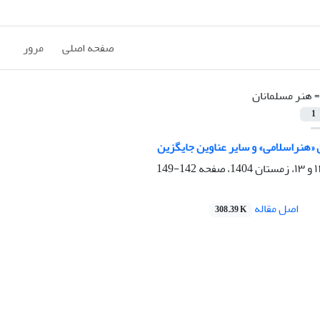
صفحه اصلی
مرور
=
هنر مسلمانان
1
«هنراسلامی» و سایر عناوین جایگزین
142-149
اصل مقاله
308.39 K