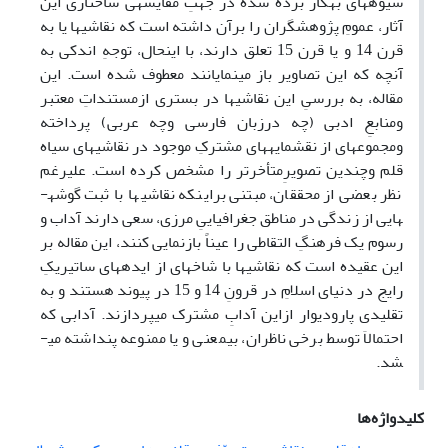
شیوه­های به­کار برده شده در جهتِ مقایسه­ی ساختاری این
آثار، عمومِ پژوهشگران را برآن داشته است که نقاشی­ها یا به
قرن 14 و یا قرن 15 تعلق دارند، با اینحال، توجهِ اندکی به
آنچه که این تصاویر باز می­نمایانند معطوف شده است. این
مقاله، به بررسیِ این نقاشی­ها در بستری ازمستنداتِ معتبر
ومنابعِ ادبی (چه درزبان فارسی وچه عربی) پرداخته
ومجموعه­ای از نقش­مایه­­های مشترکِ موجود در نقاشی­های سیاه
قلم وچندین تصویرِمتأخر­تر را مشخص کرده است. علی­رغم
نظر بعضی از محققان، مبتنی براینکه نقاشی­ها با ثبت گوشه­
هایی از زندگی در مناطق جغرافیاییِ مرزی، سعی دارند آداب و
رسوم یک فرهنگِ التقاطی را عیناً باز­نمایی کنند، این مقاله بر
این عقیده است که نقاشی­ها با شاخه­ای از ایده­های ساتیریکِ
رایج در دنیای اسلامِ در قرونِ 14 و ­15 در پیوند هستند و به
تقلیدی پارودی­­وار ازاین آدابِ مشترک می­پردازند. آدابی که
احتمالاَ توسط برخی ناظران،­­ بی­معنی و یا ممنوعه پنداشته می­
شد.
کلیدواژه‌ها