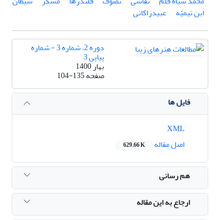
محمد سیاه قلم
نقاشی
تصوّف
قلندر‌ها
مسکر
شیطان
ابن تیمیّه
عبیدزاکانی
دوره 2، شماره 3 - شماره
پیاپی 3
بهار 1400
صفحه
104-135
فایل ها
XML
اصل مقاله
629.66 K
هم رسانی
ارجاع به این مقاله