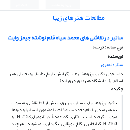
ورود به سامانه
ثبت نام
مطالعات هنرهای زیبا
ساتیر درنقاشی های محمد سیاه قلم نوشته جیمز وایت
نوع مقاله : ترجمه
نویسنده
ستاره نصری
دانشجوی دکتری پژوهش هنر (گرایش تاریخ تطبیقی و تحلیلی هنر
اسلامی)-دانشگاه هنر(دوره روزانه)
چکیده
تاکنون پژوهش­های بسیاری بر روی بیش از 60 نقاشی، منسوب
به هنرمندی با نامِ محمد سیاه قلم، با مضمونِ انسان­ها و دیو­ها
صورت گرفته است.­ آثاری که عمدتاً درآلبوم­هایH.2153 و
H.2160 کتابخانه­ی کاخ توپقاپی نگهداری می­شوند. هرچند