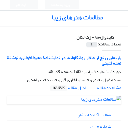
ورود به سامانه
ثبت نام
مطالعات هنرهای زیبا
کلیدواژه‌ها =
ژک لکان
تعداد مقالات:
1
بازنمایی رنج از منظر روانکاوانه، در نمایشنامۀ «هیولاخوانی» نوشتۀ
نغمه ثمینی
دوره 2، شماره 5، پاییز 1400، صفحه
38-46
سیده غزل نعیمی، حسن بلخاری قهی، فریندخت زاهدی
اصل مقاله
مشاهده مقاله
163.55 K
مقالات آماده انتشار
شماره جاری