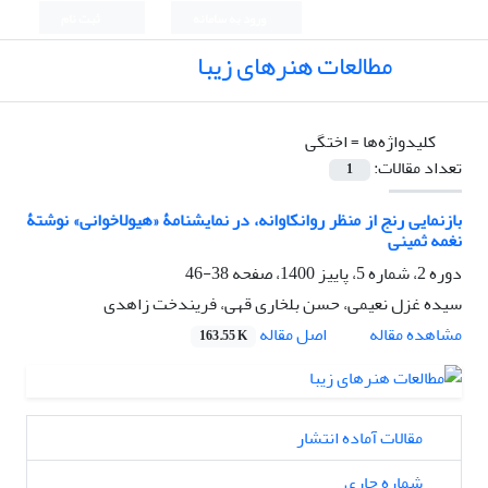
ورود به سامانه
ثبت نام
مطالعات هنرهای زیبا
کلیدواژه‌ها =
اختگی
تعداد مقالات:
1
بازنمایی رنج از منظر روانکاوانه، در نمایشنامۀ «هیولاخوانی» نوشتۀ
نغمه ثمینی
دوره 2، شماره 5، پاییز 1400، صفحه
38-46
سیده غزل نعیمی، حسن بلخاری قهی، فریندخت زاهدی
اصل مقاله
مشاهده مقاله
163.55 K
مقالات آماده انتشار
شماره جاری