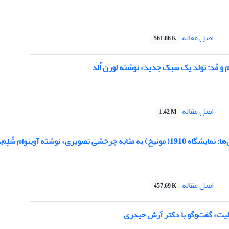
اصل مقاله
561.86 K
و مُد: تولد یک سبک جدید» نوشته لورن اُلد
اصل مقاله
1.42 M
ویری» نوشته آوینوام شَلِم، اِوا- ماریا تروئِلِنبرگ
اصل مقاله
457.69 K
لیت» گفت‌وگو با دکتر آرش حیدری