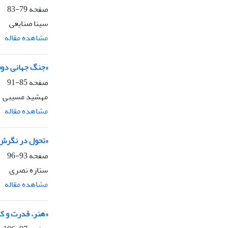
صفحه
79-83
سینا صنایعی
مشاهده مقاله
«جنگ جهانی دوم 
صفحه
85-91
مهشید مسیبی
مشاهده مقاله
«تحول در نگرش‌ها: نمایشگاه 1910( مونیخ) به مثابه چرخشی تص
صفحه
93-96
ستاره نصری
مشاهده مقاله
«هنر، قدرت و ک