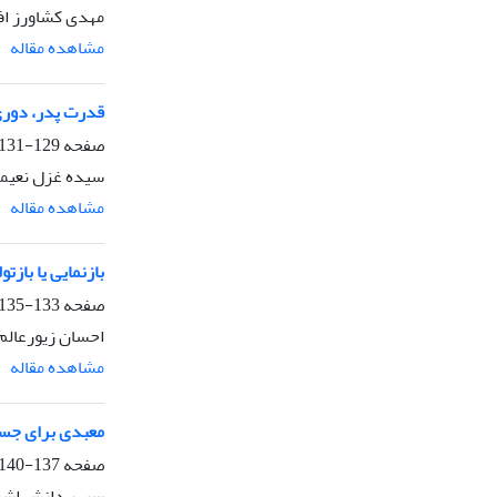
مهدی کشاورز اف
مشاهده مقاله
قدرت پدر، دوری
صفحه
129-131
سیده غزل نعیم
مشاهده مقاله
بازنمایی یا بازت
صفحه
133-135
احسان زیورعالم
مشاهده مقاله
معبدی برای جستج
صفحه
137-140
سپهر دانش اشر