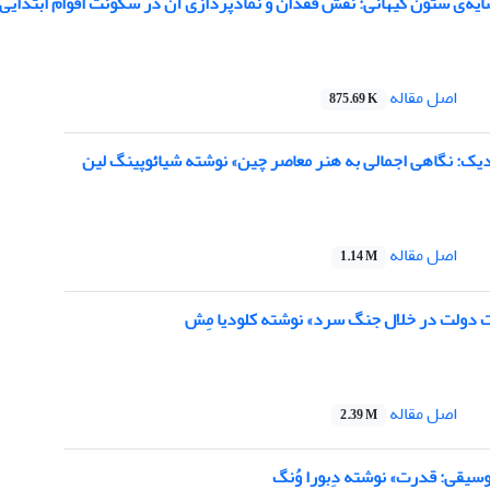
یه‌‌‌‌ی ستون کیهانی: نقش فقدان و نمادپردازی آن در سکونت اقوام ابتدایی بر پای
اصل مقاله
875.69 K
دیک: نگاهی اجمالی به هنر معاصر چین» نوشته شیائوپینگ لین
اصل مقاله
1.14 M
 دولت در خلال جنگ سرد» نوشته کلودیا مِش
اصل مقاله
2.39 M
سیقی: قدرت» نوشته دِبورا وُنگ