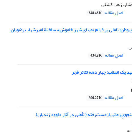
شار، زهرا کشفی
اصل مقاله
648.46 K
 وطن: تاملی بر فیلم «مینای شهر خاموش»، ساختۀ امیرشهاب رضویان
ی
اصل مقاله
434.2 K
ولید یک انقلاب: چهار دهه تئاتر فجر
اصل مقاله
396.27 K
ویِ زمانی ازدست‌رفته ( تأملی در آثار داوود زندیان)
اقی